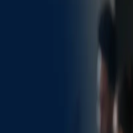
ian News
en français