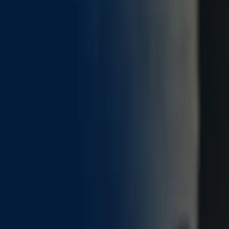
ian News
en français